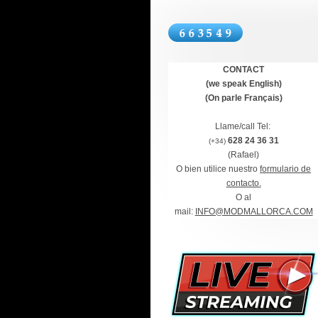
CONTACT
(we speak English)
(On parle Français)
Llame/call Tel:
628 24 36 31
(+34)
(Rafael)
O bien utilice nuestro
formulario de
contacto.
O al
mail:
INFO@MODMALLORCA.COM