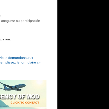
o.
 asegurar su participación.
ipation.
t. Nous demandons aux
Remplissez le formulaire ci-