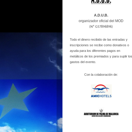
A.D.U.B.
organizador oficial del MOD
(Nº G57896896)
Todo el dinero recibido de las entradas y
inscripciones se recibe como donativos o
ayuda para los diferentes pagos en
metálicos de los premiados y para suplir lo
gastos del evento.
Con la colaboración de: